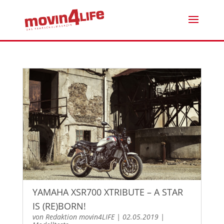
YAMAHA XSR700 XTRIBUTE – A STAR
IS (RE)BORN!
von
Redaktion movin4LIFE
|
02.05.2019
|