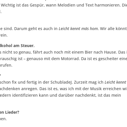
. Wichtig ist das Gespür, wann Melodien und Text harmonieren. Di
.
ie sind. Darum geht es auch in
Leicht kennt ma´s hom
. Wir alle könn
rein.
lkohol am Steuer.
icht so genau, fährt auch noch mit einem Bier nach Hause. Das 
 rauschig ist – genauso mit dem Motorrad. Da ist es gescheiter ein
urufen.
?
 schon fix und fertig in der SchubladeJ. Zurzeit mag ich
Leicht kennt
hdenken anregen. Das ist es, was ich mit der Musik erreichen wil
edern identifizieren kann und darüber nachdenkt, ist das mein
en Lieder?
uen.