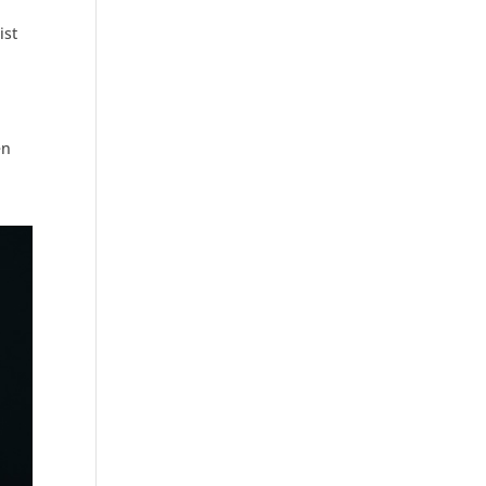
ist
g
en