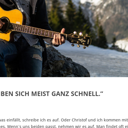
IBEN SICH MEIST GANZ SCHNELL.“
was einfällt, schreibe ich es auf. Oder Christof und ich kommen mi
 Wenn´s uns beiden passt, nehmen wir es auf. Man findet oft e