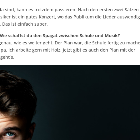
 da sind, kann es trotzdem passieren. Nach den ersten zwei Sätzen 
siker ist ein gutes Konzert, wo das Publikum die Lieder auswendi
 Das ist einfach super.
. Wie schaffst du den Spagat zwischen Schule und Musik?
 genau, wie es weiter geht. Der Plan war, die Schule fertig zu mach
 Ich arbeite gern mit Holz. Jetzt gibt es auch den Plan mit der
geht´s.