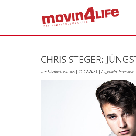
CHRIS STEGER: JÜNG
von
Elisabeth Patsios
|
21.12.2021
|
Allgemein
,
Interview