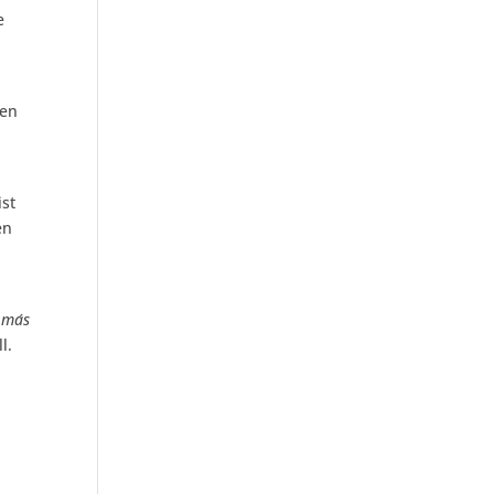
e
ten
ist
en
 ma´s
l.